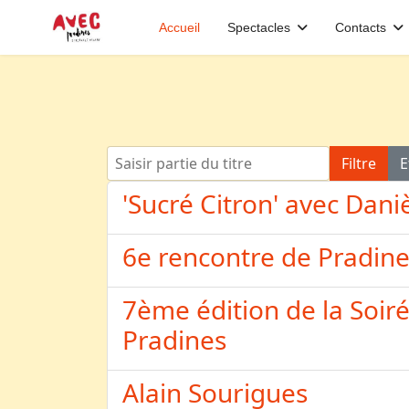
Accueil
Spectacles
Contacts
Saisir partie du titre
Filtre
E
'Sucré Citron' avec Dan
6e rencontre de Pradin
7ème édition de la Soiré
Pradines
Alain Sourigues