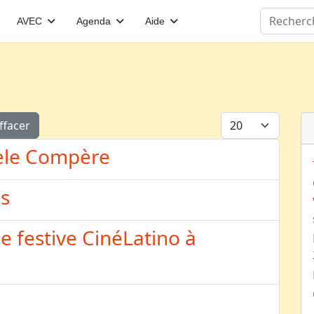
Valider
AVEC
Agenda
Aide
Afficher #
ffacer
ièle Compère
es
e festive CinéLatino à