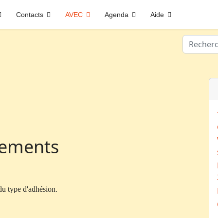
Contacts
AVEC
Agenda
Aide
Valider
nements
u type d'adhésion.