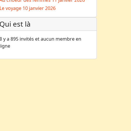
Au choeur des femmes
11 janvier 2026
Le voyage
10 janvier 2026
Qui est là
Il y a 895 invités et aucun membre en
ligne
e mot des co-présidentes et infos pratiques