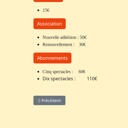
15€
Association
Nouvelle adhésion : 50€
Renouvellement : 30€
Abonnements
Cinq spectacles : 60€
Dix spectacles : 110€
Article précédent : Vacarmes ou comment l'ho
Précédent