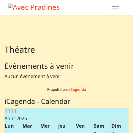
Année
Mois
Année
Mois
précédente
précédent
suivante
suivant
Théatre
Évènements à venir
Aucun évènement à venir!
Propulsé par
iCagenda
iCagenda - Calendar
Août 2026
Lun
Mar
Mer
Jeu
Ven
Sam
Dim