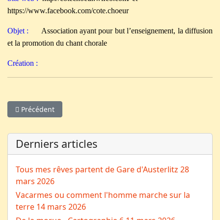
https://www.facebook.com/cote.choeur
Objet :
Association ayant pour but l’enseignement, la diffusion
et la promotion du chant chorale
Création :
Article précédent : Le conseil d'administration
Précédent
Derniers articles
Tous mes rêves partent de Gare d'Austerlitz
28
mars 2026
Vacarmes ou comment l'homme marche sur la
terre
14 mars 2026