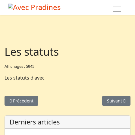
Les statuts
Affichages : 5945
Les statuts d'avec
Article précédent : AVEC, vous avez dit AVEC ?
Article suivan
Précédent
Suivant
Derniers articles