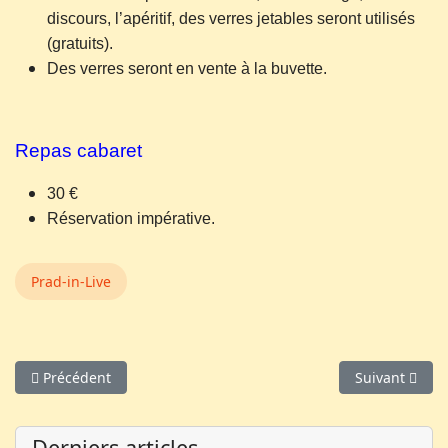
discours, l’apéritif, des verres jetables seront utilisés
(gratuits).
Des verres seront en vente à la buvette.
Repas cabaret
30 €
Réservation impérative.
Prad-in-Live
Article précédent : Programmation
Article suivan
Précédent
Suivant
Derniers articles