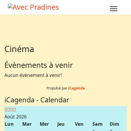
Année
Mois
Année
Mois
précédente
précédent
suivante
suivant
Cinéma
Évènements à venir
Aucun évènement à venir!
Propulsé par
iCagenda
iCagenda - Calendar
Août 2026
Lun
Mar
Mer
Jeu
Ven
Sam
Dim