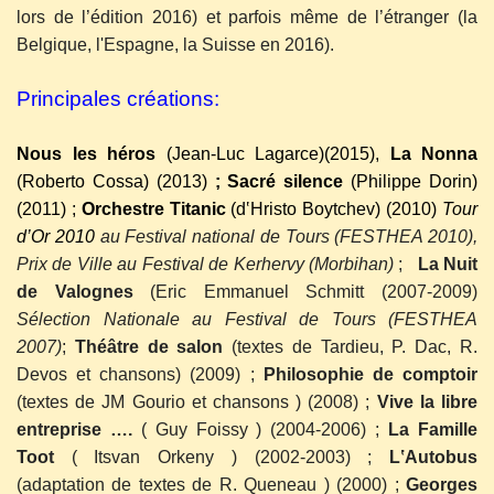
lors de l’édition 2016) et parfois même de l’étranger (la
Belgique, l'Espagne, la Suisse en 2016).
Principales créations:
Nous les héros
(Jean-Luc Lagarce)(2015),
La Nonna
(Roberto Cossa)
(2013)
; Sacré silence
(Philippe Dorin)
(2011) ;
Orchestre Titanic
(d
‛
Hristo Boytchev) (2010)
Tour
d’Or 2010
au Festival national de Tours (FESTHEA 2010),
Prix de Ville au Festival de Kerhervy (Morbihan)
;
La Nuit
de Valognes
(Eric Emmanuel Schmitt (2007-2009)
Sélection Nationale au Festival de Tours (FESTHEA
2007)
;
Théâtre de salon
(textes de Tardieu, P. Dac, R.
Devos et chansons) (2009) ;
Philosophie de comptoir
(textes de JM Gourio et chansons ) (2008) ;
Vive la libre
entreprise ….
( Guy Foissy ) (2004-2006) ;
La Famille
Toot
( Itsvan Orkeny ) (2002-2003) ;
L
‛
Autobus
(adaptation de textes de R. Queneau ) (2000) ;
Georges