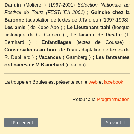
Dandin
(Molière ) (1997-2001)
Sélection Nationale au
Festival de Tours (FESTHEA 2001)
;
Guinche chez la
Baronne
(adaptation de textes de J.Tardieu ) (1997-1998);
Les amis
( de Kobo Abe ) ;
Le Lieutenant trahi
(fresque
historique de G. Garrieu ) ;
Le faiseur de théâtre
(T.
Bernhard ) ;
Enfantillages
(textes de Cousse) ;
Conversations au bord de l
‛
eau
adaptation de textes de
R. Dubillard ) ;
Vacances
( Grumberg ) ;
Les fantasmes
ordinaires de M.Blanchard
(création)
La troupe en Boules est présente sur le
web
et
facebook
.
Retour à la
Programmation
Article précédent : Sagats & Sequins
Article suivan
Précédent
Suivant