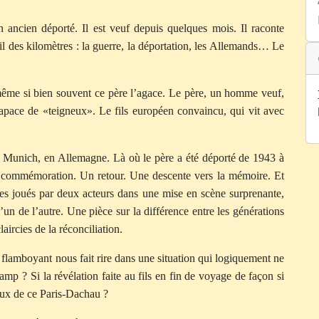
 ancien déporté. Il est veuf depuis quelques mois. Il raconte
il des kilomètres : la guerre, la déportation, les Allemands… Le
 même si bien souvent ce père l’agace. Le père, un homme veuf,
rapace de «teigneux». Le fils européen convaincu, qui vit avec
e Munich, en Allemagne. Là où le père a été déporté de 1943 à
e commémoration. Un retour. Une descente vers la mémoire. Et
ges joués par deux acteurs dans une mise en scène surprenante,
l’un de l’autre. Une pièce sur la différence entre les générations
claircies de la réconciliation.
, flamboyant nous fait rire dans une situation qui logiquement ne
 camp ? Si la révélation faite au fils en fin de voyage de façon si
jeux de ce Paris-Dachau ?