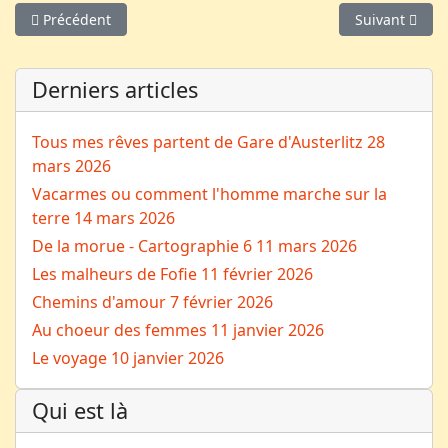
Article précédent : 7ème édition de la Soirée festive CinéLatin
Article suivan
Précédent
Suivant
Derniers articles
Tous mes rêves partent de Gare d'Austerlitz
28
mars 2026
Vacarmes ou comment l'homme marche sur la
terre
14 mars 2026
De la morue - Cartographie 6
11 mars 2026
Les malheurs de Fofie
11 février 2026
Chemins d'amour
7 février 2026
Au choeur des femmes
11 janvier 2026
Le voyage
10 janvier 2026
Qui est là